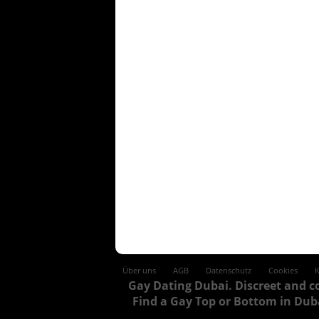
Über uns
AGB
Datenschutz
Cookies
Gay Dating Dubai. Discreet and c
Find a Gay Top or Bottom in Dub