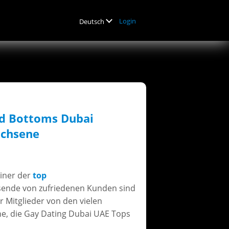
Login
Deutsch
nd Bottoms Dubai
achsene
iner der
top
sende von zufriedenen Kunden sind
r Mitglieder von den vielen
ne, die Gay Dating Dubai UAE Tops