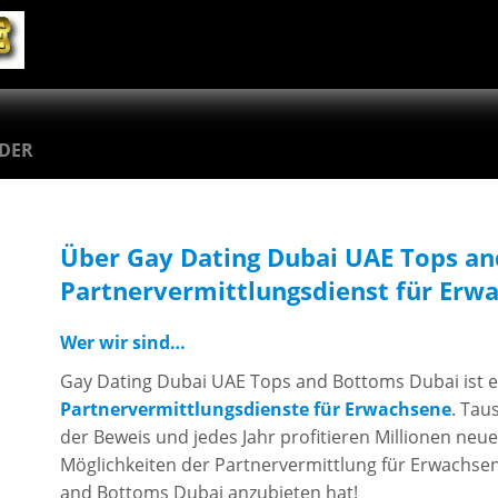
EDER
Über Gay Dating Dubai UAE Tops a
Partnervermittlungsdienst für Erw
Wer wir sind…
Gay Dating Dubai UAE Tops and Bottoms Dubai ist e
Partnervermittlungsdienste für Erwachsene
. Tau
der Beweis und jedes Jahr profitieren Millionen neue
Möglichkeiten der Partnervermittlung für Erwachse
and Bottoms Dubai anzubieten hat!