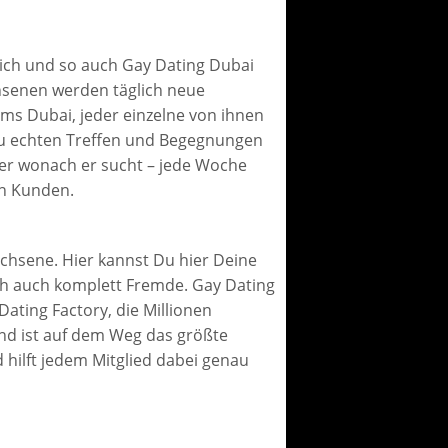
lich und so auch Gay Dating Dubai
senen werden täglich neue
ms Dubai, jeder einzelne von ihnen
s zu echten Treffen und Begegnungen
mer wonach er sucht – jede Woche
n Kunden.
chsene. Hier kannst Du hier Deine
ch auch komplett Fremde. Gay Dating
ating Factory, die Millionen
und ist auf dem Weg das größte
hilft jedem Mitglied dabei genau