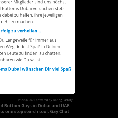
serer Mitglieder sind uns höchst
d Bottoms Dubai versuchen stets
abei zu helfen, ihre jeweiligen
r mehr zu machen.
rfolg zu verhelfen…
Du Langeweile für immer aus
nen Weg findest Spaß in Deinem
en Leute zu finden, zu chatten,
inbaren wie Du willst.
oms Dubai wünschen Dir viel Spaß
© 2008-2026 powered by Dating Factory
and Bottom Gays in Dubai and UAE.
s one step search tool. Gay Chat