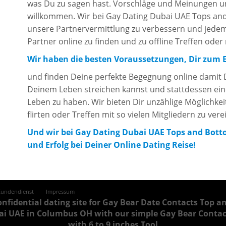
was Du zu sagen hast. Vorschläge und Meinungen un
willkommen. Wir bei Gay Dating Dubai UAE Tops an
unsere Partnervermittlung zu verbessern und jedem d
Partner online zu finden und zu offline Treffen ode
Wir haben die besten Voraussetzungen, Dir zum E
und finden Deine perfekte Begegnung online damit 
Deinem Leben streichen kannst und stattdessen ei
Leben zu haben. Wir bieten Dir unzählige Möglichkeit
flirten oder Treffen mit so vielen Mitgliedern zu vere
Und wir bei Gay Dating Dubai UAE Tops and Bott
und Erfolg bei Deiner Online Dating Reise!
Kundendienst
Impressum
onfidential dating site for Gay Bear Date Contacts Top 
ai UAE in Columbus OH with our simple Gay Bear Contact
with 6 to 9 inches Tool