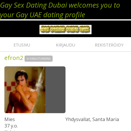
Gay Sex Dating Dubai welcomes you to
your Gay UAE dating profile
ETUSIVU
KIRJAUDU
REKISTERÖIDY
efron2
EI KIRJAUTUNEENA
Mies
Yhdysvallat, Santa Maria
37 y.o.