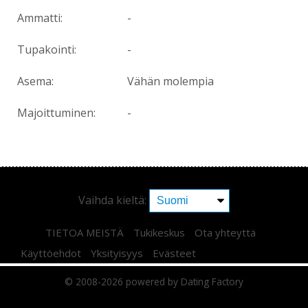
Ammatti:
-
Tupakointi:
-
Asema:
Vähän molempia
Majoittuminen:
-
Vaihda kieltä:
TIETOA MEISTÄ
Tukikeskus
Ota yhteyttä
Käyttöehdot
Yksityisyys
Evästeet
© 2008-2026
powered by Dating Factory